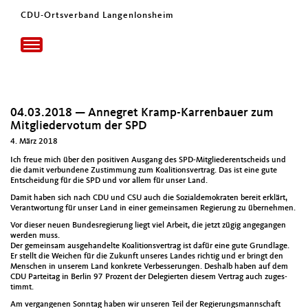
CDU-Ortsverband Langenlonsheim
Toggle
navigation
04.03.2018 — Annegret Kramp-Karrenbauer zum
Mitgliedervotum der SPD
4. März 2018
Ich freue mich über den pos­i­tiv­en Aus­gang des SPD-Mit­glieder­entschei­ds und
die damit ver­bun­dene Zus­tim­mung zum Koali­tionsver­trag. Das ist eine gute
Entschei­dung für die SPD und vor allem für unser Land.
Damit haben sich nach CDU und CSU auch die Sozialdemokrat­en bere­it erk­lärt,
Ver­ant­wor­tung für unser Land in ein­er gemein­samen Regierung zu übernehmen.
Vor dieser neuen Bun­desregierung liegt viel Arbeit, die jet­zt zügig ange­gan­gen
wer­den muss.
Der gemein­sam aus­ge­han­delte Koali­tionsver­trag ist dafür eine gute Grund­lage.
Er stellt die Weichen für die Zukun­ft unseres Lan­des richtig und er bringt den
Men­schen in unserem Land konkrete Verbesserun­gen. Deshalb haben auf dem
CDU Parteitag in Berlin 97 Prozent der Delegierten diesem Ver­trag auch zuges­
timmt.
Am ver­gan­genen Son­ntag haben wir unseren Teil der Regierungs­man­nschaft