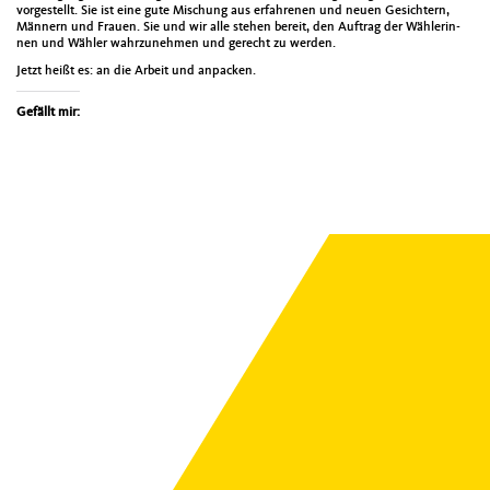
vorgestellt. Sie ist eine gute Mis­chung aus erfahre­nen und neuen Gesichtern,
Män­nern und Frauen. Sie und wir alle ste­hen bere­it, den Auf­trag der Wäh­lerin­
nen und Wäh­ler wahrzunehmen und gerecht zu wer­den.
Jet­zt heißt es: an die Arbeit und anpack­en.
Gefällt mir: