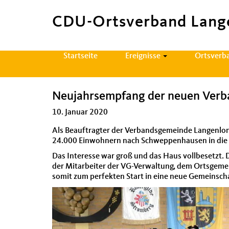
CDU-Ortsverband Lang
Hauptnavigation
Startseite
Ereignisse
Ortsverb
Neujahrsempfang der neuen Ver
10. Januar 2020
Als Beauf­tragter der Ver­bands­ge­meinde Lan­gen­
24.000 Ein­wohn­ern nach Schwep­pen­hausen in die S
Das Inter­esse war groß und das Haus vollbe­set­zt.
der Mitar­beit­er der VG-Ver­wal­tung, dem Orts­ge­m
somit zum per­fek­ten Start in eine neue Gemein­sch