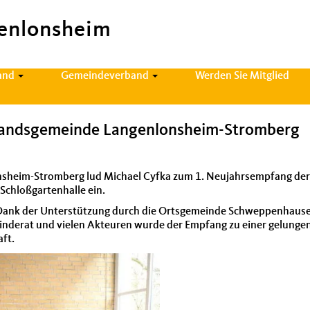
enlonsheim
and
Gemeindeverband
Werden Sie Mitglied
bandsgemeinde Langenlonsheim-Stromberg
lon­sheim-Stromberg lud Michael Cyf­ka zum 1. Neu­jahrsemp­fang d
chloß­garten­halle ein.
 Dank der Unter­stützung durch die Ortsgemein­de Schwep­pen­hausen
ein­der­at und vie­len Akteuren wurde der Emp­fang zu ein­er gelun­
aft.