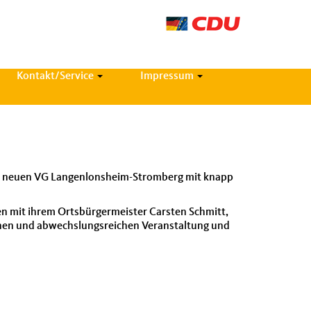
Kontakt/Service
Impressum
er neuen VG Lan­gen­lon­sheim-Stromberg mit knapp
 mit ihrem Orts­bürg­er­meis­ter Carsten Schmitt,
genen und abwech­slungsre­ichen Ver­anstal­tung und