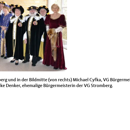
rg und in der Bild­mitte (von rechts) Michael Cyf­ka, VG Bürg­er­me
ke Denker, ehe­ma­lige Bürg­er­meis­terin der VG Stromberg.