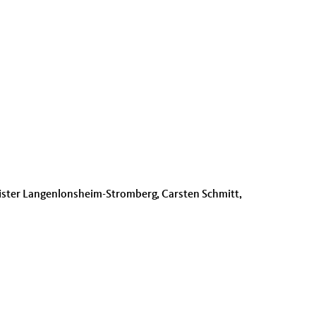
is­ter Lan­gen­lon­sheim-Stromberg, Carsten Schmitt,