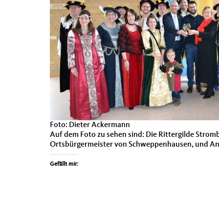
Foto: Dieter Ack­er­mann
Auf dem Foto zu sehen sind: Die Rit­tergilde Strombe
Orts­bürg­er­meis­ter von Schwep­pen­hausen, und An
Gefällt mir: