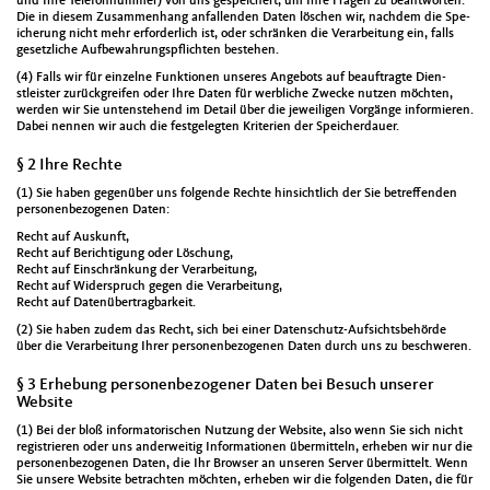
und Ihre Tele­fon­num­mer) von uns gespe­ichert, um Ihre Fra­gen zu beant­worten.
Die in diesem Zusam­men­hang anfal­l­en­den Dat­en löschen wir, nach­dem die Spe­
icherung nicht mehr erforder­lich ist, oder schränken die Ver­ar­beitung ein, falls
geset­zliche Auf­be­wahrungspflicht­en beste­hen.
(4) Falls wir für einzelne Funk­tio­nen unseres Ange­bots auf beauf­tragte Dien­
stleis­ter zurück­greifen oder Ihre Dat­en für werbliche Zwecke nutzen möcht­en,
wer­den wir Sie unten­ste­hend im Detail über die jew­eili­gen Vorgänge informieren.
Dabei nen­nen wir auch die fest­gelegten Kri­te­rien der Spe­icher­dauer.
§ 2 Ihre Rechte
(1) Sie haben gegenüber uns fol­gende Rechte hin­sichtlich der Sie betr­e­f­fend­en
per­so­n­en­be­zo­ge­nen Dat­en:
Recht auf Auskun­ft,
Recht auf Berich­ti­gung oder Löschung,
Recht auf Ein­schränkung der Ver­ar­beitung,
Recht auf Wider­spruch gegen die Ver­ar­beitung,
Recht auf Datenüber­trag­barkeit.
(2) Sie haben zudem das Recht, sich bei ein­er Daten­schutz-Auf­sichts­be­hörde
über die Ver­ar­beitung Ihrer per­so­n­en­be­zo­ge­nen Dat­en durch uns zu beschw­eren.
§ 3 Erhebung personenbezogener Daten bei Besuch unserer
Website
(1) Bei der bloß infor­ma­torischen Nutzung der Web­site, also wenn Sie sich nicht
reg­istri­eren oder uns ander­weit­ig Infor­ma­tio­nen über­mit­teln, erheben wir nur die
per­so­n­en­be­zo­ge­nen Dat­en, die Ihr Brows­er an unseren Serv­er über­mit­telt. Wenn
Sie unsere Web­site betra­cht­en möcht­en, erheben wir die fol­gen­den Dat­en, die für