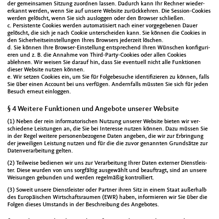
der gemein­samen Sitzung zuord­nen lassen. Dadurch kann Ihr Rech­n­er wieder­
erkan­nt wer­den, wenn Sie auf unsere Web­site zurück­kehren. Die Ses­sion-Cook­ies
wer­den gelöscht, wenn Sie sich aus­loggen oder den Brows­er schließen.
c. Per­sis­tente Cook­ies wer­den automa­tisiert nach ein­er vorgegebe­nen Dauer
gelöscht, die sich je nach Cook­ie unter­schei­den kann. Sie kön­nen die Cook­ies in
den Sicher­heit­se­in­stel­lun­gen Ihres Browsers jed­erzeit löschen.
d. Sie kön­nen Ihre Brows­er-Ein­stel­lung entsprechend Ihren Wün­schen kon­fig­uri­
eren und z. B. die Annahme von Third-Par­ty-Cook­ies oder allen Cook­ies
ablehnen. Wir weisen Sie darauf hin, dass Sie eventuell nicht alle Funk­tio­nen
dieser Web­site nutzen kön­nen.
e. Wir set­zen Cook­ies ein, um Sie für Fol­gebe­suche iden­ti­fizieren zu kön­nen, falls
Sie über einen Account bei uns ver­fü­gen. Andern­falls müssten Sie sich für jeden
Besuch erneut ein­loggen.
§ 4 Weitere Funktionen und Angebote unserer Website
(1) Neben der rein infor­ma­torischen Nutzung unser­er Web­site bieten wir ver­
schiedene Leis­tun­gen an, die Sie bei Inter­esse nutzen kön­nen. Dazu müssen Sie
in der Regel weit­ere per­so­n­en­be­zo­gene Dat­en angeben, die wir zur Erbringung
der jew­eili­gen Leis­tung nutzen und für die die zuvor genan­nten Grund­sätze zur
Daten­ver­ar­beitung gel­ten.
(2) Teil­weise bedi­enen wir uns zur Ver­ar­beitung Ihrer Dat­en extern­er Dien­stleis­
ter. Diese wur­den von uns sorgfältig aus­gewählt und beauf­tragt, sind an unsere
Weisun­gen gebun­den und wer­den regelmäßig kon­trol­liert.
(3) Soweit unsere Dien­stleis­ter oder Part­ner ihren Sitz in einem Staat außer­halb
des Europäis­chen Wirtschaft­srau­men (EWR) haben, informieren wir Sie über die
Fol­gen dieses Umstands in der Beschrei­bung des Ange­botes.