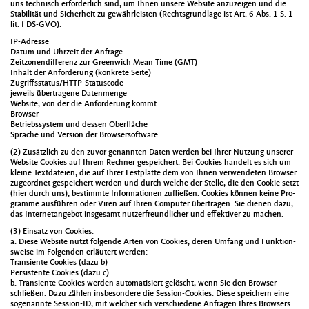
uns tech­nisch erforder­lich sind, um Ihnen unsere Web­site anzuzeigen und die
Sta­bil­ität und Sicher­heit zu gewährleis­ten (Rechts­grund­lage ist Art. 6 Abs. 1 S. 1
lit. f DS-GVO):
IP-Adresse
Datum und Uhrzeit der Anfrage
Zeit­zo­nen­dif­ferenz zur Green­wich Mean Time (GMT)
Inhalt der Anforderung (konkrete Seite)
Zugriff­ssta­tus/HTTP-Sta­tus­code
jew­eils über­tra­gene Daten­menge
Web­site, von der die Anforderung kommt
Brows­er
Betrieb­ssys­tem und dessen Ober­fläche
Sprache und Ver­sion der Browser­soft­ware.
(2) Zusät­zlich zu den zuvor genan­nten Dat­en wer­den bei Ihrer Nutzung unser­er
Web­site Cook­ies auf Ihrem Rech­n­er gespe­ichert. Bei Cook­ies han­delt es sich um
kleine Text­dateien, die auf Ihrer Fest­plat­te dem von Ihnen ver­wen­de­ten Brows­er
zuge­ord­net gespe­ichert wer­den und durch welche der Stelle, die den Cook­ie set­zt
(hier durch uns), bes­timmte Infor­ma­tio­nen zufließen. Cook­ies kön­nen keine Pro­
gramme aus­führen oder Viren auf Ihren Com­put­er über­tra­gen. Sie dienen dazu,
das Inter­ne­tange­bot ins­ge­samt nutzer­fre­undlich­er und effek­tiv­er zu machen.
(3) Ein­satz von Cook­ies:
a. Diese Web­site nutzt fol­gende Arten von Cook­ies, deren Umfang und Funk­tion­
sweise im Fol­gen­den erläutert wer­den:
Tran­siente Cook­ies (dazu b)
Per­sis­tente Cook­ies (dazu c).
b. Tran­siente Cook­ies wer­den automa­tisiert gelöscht, wenn Sie den Brows­er
schließen. Dazu zählen ins­beson­dere die Ses­sion-Cook­ies. Diese spe­ich­ern eine
soge­nan­nte Ses­sion-ID, mit welch­er sich ver­schiedene Anfra­gen Ihres Browsers