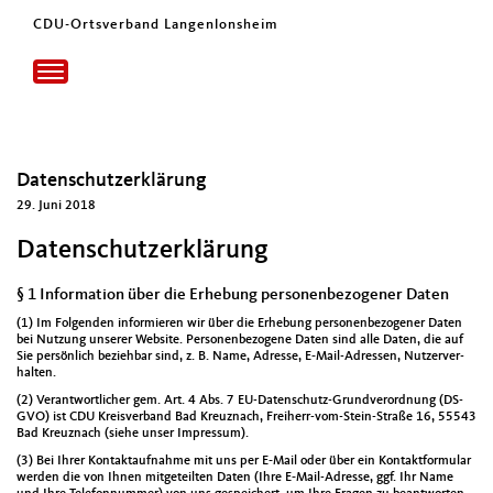
CDU-Ortsverband Langenlonsheim
Toggle
navigation
Datenschutzerklärung
29. Juni 2018
Datenschutzerklärung
§ 1 Information über die Erhebung personenbezogener Daten
(1) Im Fol­gen­den informieren wir über die Erhe­bung per­so­n­en­be­zo­gen­er Dat­en
bei Nutzung unser­er Web­site. Per­so­n­en­be­zo­gene Dat­en sind alle Dat­en, die auf
Sie per­sön­lich beziehbar sind, z. B. Name, Adresse, E‑Mail-Adressen, Nutzerver­
hal­ten.
(2) Ver­ant­wortlich­er gem. Art. 4 Abs. 7 EU-Daten­schutz-Grund­verord­nung (DS-
GVO) ist CDU Kreisver­band Bad Kreuz­nach, Frei­herr-vom-Stein-Straße 16, 55543
Bad Kreuz­nach (siehe unser Impres­sum).
(3) Bei Ihrer Kon­tak­tauf­nahme mit uns per E‑Mail oder über ein Kon­tak­t­for­mu­lar
wer­den die von Ihnen mit­geteil­ten Dat­en (Ihre E‑Mail-Adresse, ggf. Ihr Name