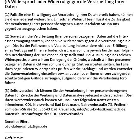
§ 5 Widerspruch oder Widerruf gegen die Verarbeitung Ihrer
Daten
(1) Falls Sie eine Ein­willi­gung zur Ver­ar­beitung Ihrer Dat­en erteilt haben, kön­nen
Sie diese jed­erzeit wider­rufen. Ein solch­er Wider­ruf bee­in­flusst die Zuläs­sigkeit
der Ver­ar­beitung Ihrer per­so­n­en­be­zo­ge­nen Dat­en, nach­dem Sie ihn uns
gegenüber aus­ge­sprochen haben.
(2) Soweit wir die Ver­ar­beitung Ihrer per­so­n­en­be­zo­ge­nen Dat­en auf die Inter­
essen­ab­wä­gung stützen, kön­nen Sie Wider­spruch gegen die Ver­ar­beitung ein­le­
gen. Dies ist der Fall, wenn die Ver­ar­beitung ins­beson­dere nicht zur Erfül­lung
eines Ver­trags mit Ihnen erforder­lich ist, was von uns jew­eils bei der nach­fol­gen­
den Beschrei­bung der Funk­tio­nen dargestellt wird. Bei Ausübung eines solchen
Wider­spruchs bit­ten wir um Dar­legung der Gründe, weshalb wir Ihre per­so­n­en­
be­zo­ge­nen Dat­en nicht wie von uns durchge­führt ver­ar­beit­en soll­ten. Im Falle
Ihres begrün­de­ten Wider­spruchs prüfen wir die Sach­lage und wer­den entwed­er
die Daten­ver­ar­beitung ein­stellen bzw. anpassen oder Ihnen unsere zwin­gen­den
schutzwürdi­gen Gründe aufzeigen, auf­grund der­er wir die Ver­ar­beitung fort­
führen.
(3) Selb­stver­ständlich kön­nen Sie der Ver­ar­beitung Ihrer per­so­n­en­be­zo­ge­nen
Dat­en für Zwecke der Wer­bung und Date­n­analyse jed­erzeit wider­sprechen. Über
Ihren Wer­be­wider­spruch kön­nen Sie uns unter fol­gen­den Kon­tak­t­dat­en
informieren: CDU Kreisver­band Bad Kreuz­nach, Nahewe­in­straße 73, Frei­herr-
vom-Stein-Straße 16, 55543 Bad Kreuz­nach, info@cdu-kv-badkreuznach.de.
Daten­schutzbeauf­tragte des CDU-Kreisver­ban­des
Dorothee Eifert
cdu-daten-schutz@gmx.de
Gefällt mir: