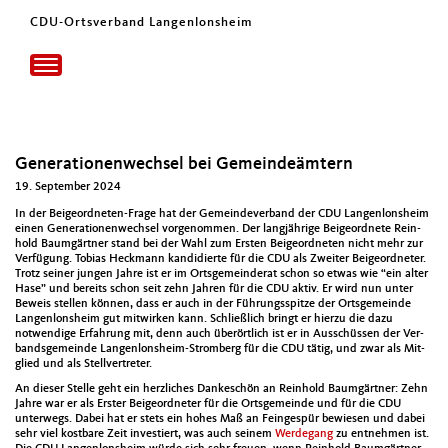
CDU-Ortsverband Langenlonsheim
Toggle
navigation
Generationenwechsel bei Gemeindeämtern
19. September 2024
In der Beige­ord­neten-Frage hat der Gemein­de­ver­band der CDU Lan­gen­lon­sheim
einen Gen­er­a­tio­nen­wech­sel vorgenom­men. Der langjährige Beige­ord­nete Rein­
hold Baumgärt­ner stand bei der Wahl zum Ersten Beige­ord­neten nicht mehr zur
Ver­fü­gung. Tobias Heck­mann kan­di­dierte für die CDU als Zweit­er Beige­ord­neter.
Trotz sein­er jun­gen Jahre ist er im Orts­ge­mein­der­at schon so etwas wie “ein alter
Hase” und bere­its schon seit zehn Jahren für die CDU aktiv. Er wird nun unter
Beweis stellen kön­nen, dass er auch in der Führungsspitze der Orts­ge­meinde
Lan­gen­lon­sheim gut mitwirken kann. Schließlich bringt er hierzu die dazu
notwendi­ge Erfahrung mit, denn auch überörtlich ist er in Auss­chüssen der Ver­
bands­ge­meinde Lan­gen­lon­sheim-Stromberg für die CDU tätig, und zwar als Mit­
glied und als Stel­lvertreter.
An dieser Stelle geht ein her­zlich­es Dankeschön an Rein­hold Baumgärt­ner: Zehn
Jahre war er als Erster Beige­ord­neter für die Orts­ge­meinde und für die CDU
unter­wegs. Dabei hat er stets ein hohes Maß an Feinge­spür bewiesen und dabei
sehr viel kost­bare Zeit investiert, was auch seinem
Werde­gang
zu ent­nehmen ist.