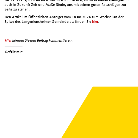
Die CDU Lan­gen­lon­sheim würde sich sehr freuen, wenn Rein­hold Baumgärt­ner
auch in Zukun­ft Zeit und Muße fände, uns mit seinen guten Ratschlä­gen zur
Seite zu ste­hen.
Den Artikel im Öffentlichen Anzeiger vom 18.08.2024 zum Wech­sel an der
Spitze des Lan­gen­lon­sheimer Gemein­der­ats find­en Sie
hier
.
Hier
kön­nen Sie den Beitrag kom­men­tieren.
Gefällt mir: