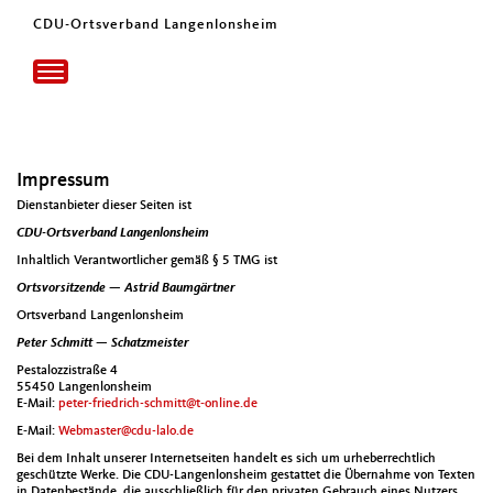
CDU-Ortsverband Langenlonsheim
Toggle
navigation
Impressum
Dien­stan­bi­eter dieser Seit­en ist
CDU-Ortsver­band Lan­gen­lon­sheim
Inhaltlich Ver­ant­wortlich­er gemäß § 5 TMG ist
Ortsvor­sitzende — Astrid Baumgärt­ner
Ortsver­band Lan­gen­lon­sheim
Peter Schmitt —
Schatzmeis­ter
Pestalozzis­traße 4
55450 Lan­gen­lon­sheim
E‑Mail:
peter-friedrich-schmitt@t‑online.de
E‑Mail:
Webmaster@cdu-lalo.de
Bei dem Inhalt unser­er Inter­net­seit­en han­delt es sich um urhe­ber­rechtlich
geschützte Werke. Die CDU-Lan­gen­lon­sheim ges­tat­tet die Über­nahme von Tex­ten
in Datenbestände, die auss­chließlich für den pri­vat­en Gebrauch eines Nutzers