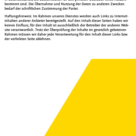
bes­timmt sind. Die Über­nahme und Nutzung der Dat­en zu anderen Zweck­en
bedarf der schriftlichen Zus­tim­mung der Partei.
Haf­tung­sh­in­weis: Im Rah­men unseres Dien­stes wer­den auch Links zu Inter­net­
inhal­ten ander­er Anbi­eter bere­it­gestellt. Auf den Inhalt dieser Seit­en haben wir
keinen Ein­fluss; für den Inhalt ist auss­chließlich der Betreiber der anderen Web­
site ver­ant­wortlich. Trotz der Über­prü­fung der Inhalte im geset­zlich gebote­nen
Rah­men müssen wir daher jede Ver­ant­wor­tung für den Inhalt dieser Links bzw.
der ver­link­ten Seite ablehnen.