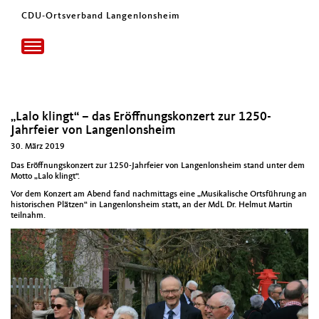
CDU-Ortsverband Langenlonsheim
Toggle
navigation
„Lalo klingt“ – das Eröffnungskonzert zur 1250-
Jahrfeier von Langenlonsheim
30. März 2019
Das Eröff­nungskonz­ert zur 1250-Jahrfeier von Lan­gen­lon­sheim stand unter dem
Mot­to „Lalo klingt“.
Vor dem Konz­ert am Abend fand nach­mit­tags eine „Musikalis­che Orts­führung an
his­torischen Plätzen“ in Lan­gen­lon­sheim statt, an der MdL Dr. Hel­mut Mar­tin
teil­nahm.