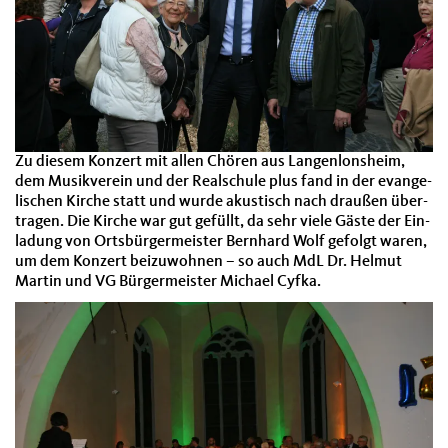
Zu diesem Konz­ert mit allen Chören aus Lan­gen­lon­sheim,
dem Musikvere­in und der Realschule plus fand in der evan­ge­
lis­chen Kirche statt und wurde akustisch nach draußen über­
tra­gen. Die Kirche war gut gefüllt, da sehr viele Gäste der Ein­
ladung von Orts­bürg­er­meis­ter Bern­hard Wolf gefol­gt waren,
um dem Konz­ert beizu­wohnen – so auch MdL Dr. Hel­mut
Mar­tin und VG Bürg­er­meis­ter Michael Cyf­ka.