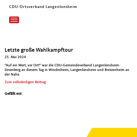
CDU-Ortsverband Langenlonsheim
Toggle
navigation
Letzte große Wahlkampftour
25. Mai 2024
“Auf ein Wort, vor Ort!” war die CDU-Gemein­de­ver­band Lan­gen­lon­sheim-
Stromberg an diesem Tag in Windesheim, Lan­gen­lon­sheim und Bret­zen­heim an
der Nahe.
Zum voll­ständi­gen Beitrag
Gefällt mir: