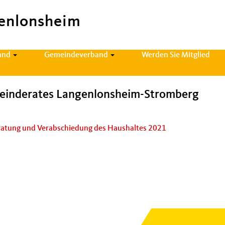
enlonsheim
and
Gemeindeverband
Werden Sie Mitglied
meinderates Langenlonsheim-Stromberg
­atung und Ver­ab­schiedung des Haushaltes 2021