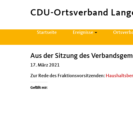
CDU-Ortsverband Lang
Hauptnavigation
Startseite
Ereignisse
Ortsverb
Aus der Sitzung des Verbandsge
17. März 2021
Zur Rede des Frak­tionsvor­sitzen­den:
Haushalts­ber
Gefällt mir: