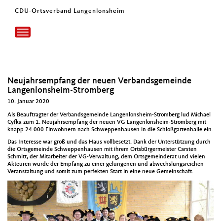
CDU-Ortsverband Langenlonsheim
Toggle
navigation
Neujahrsempfang der neuen Verbandsgemeinde
Langenlonsheim-Stromberg
10. Januar 2020
Als Beauf­tragter der Ver­bands­ge­meinde Lan­gen­lon­sheim-Stromberg lud Michael
Cyf­ka zum 1. Neu­jahrsemp­fang der neuen VG Lan­gen­lon­sheim-Stromberg mit
knapp 24.000 Ein­wohn­ern nach Schwep­pen­hausen in die Schloß­garten­halle ein.
Das Inter­esse war groß und das Haus vollbe­set­zt. Dank der Unter­stützung durch
die Ortsgemein­de Schwep­pen­hausen mit ihrem Orts­bürg­er­meis­ter Carsten
Schmitt, der Mitar­beit­er der VG-Ver­wal­tung, dem Orts­ge­mein­der­at und vie­len
Akteuren wurde der Emp­fang zu ein­er gelun­genen und abwech­slungsre­ichen
Ver­anstal­tung und somit zum per­fek­ten Start in eine neue Gemein­schaft.