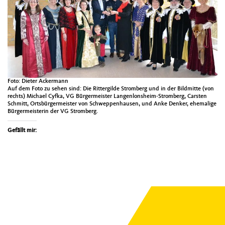
Foto: Dieter Ack­er­mann
Auf dem Foto zu sehen sind: Die Rit­tergilde Stromberg und in der Bild­mitte (von
rechts) Michael Cyf­ka, VG Bürg­er­meis­ter Lan­gen­lon­sheim-Stromberg, Carsten
Schmitt, Orts­bürg­er­meis­ter von Schwep­pen­hausen, und Anke Denker, ehe­ma­lige
Bürg­er­meis­terin der VG Stromberg.
Gefällt mir: