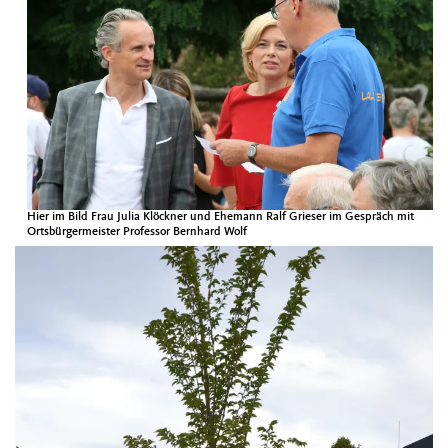
Hier im Bild Frau Julia Klöck­n­er und Ehe­mann Ralf Grieser im Gespräch mit
Orts­bürg­er­meis­ter Pro­fes­sor Bern­hard Wolf