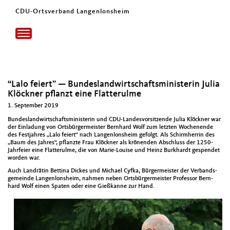
CDU-Ortsverband Langenlonsheim
Toggle
navigation
“Lalo feiert” — Bundeslandwirtschaftsministerin Julia
Klöckner pflanzt eine Flatterulme
1. September 2019
Bun­des­land­wirtschaftsmin­is­terin und CDU-Lan­desvor­sitzende Julia Klöck­n­er war
der Ein­ladung von Orts­bürg­er­meis­ter Bern­hard Wolf zum let­zten Woch­enende
des Fes­t­jahres „Lalo feiert“ nach Lan­gen­lon­sheim gefol­gt. Als Schirmher­rin des
„Baum des Jahres“, pflanzte Frau Klöck­n­er als krö­nen­den Abschluss der 1250-
Jahrfeier eine Flat­terulme, die von Marie-Louise und Heinz Burkhardt gespendet
wor­den war.
Auch Lan­drätin Bet­ti­na Dick­es und Michael Cyf­ka, Bürg­er­meis­ter der Ver­bands­
ge­meinde Lan­gen­lon­sheim, nah­men neben Orts­bürg­er­meis­ter Pro­fes­sor Bern­
hard Wolf einen Spat­en oder eine Gießkanne zur Hand.