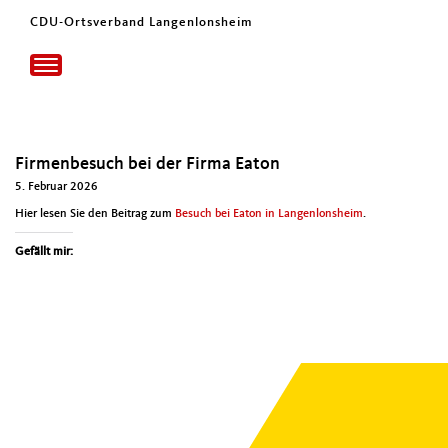
CDU-Ortsverband Langenlonsheim
Toggle
navigation
Firmenbesuch bei der Firma Eaton
5. Februar 2026
Hier lesen Sie den Beitrag zum
Besuch bei Eaton in Lan­gen­lon­sheim
.
Gefällt mir: