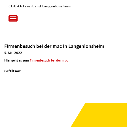
CDU-Ortsverband Langenlonsheim
Toggle
navigation
Firmenbesuch bei der mac in Langenlonsheim
5. Mai 2022
Hier geht es zum
Fir­menbe­such bei der mac
Gefällt mir: