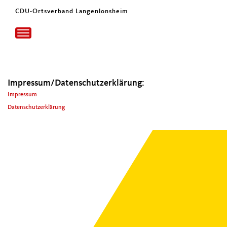
CDU-Ortsverband Langenlonsheim
Toggle
navigation
Impressum/Datenschutzerklärung:
Impres­sum
Daten­schutzerk­lärung