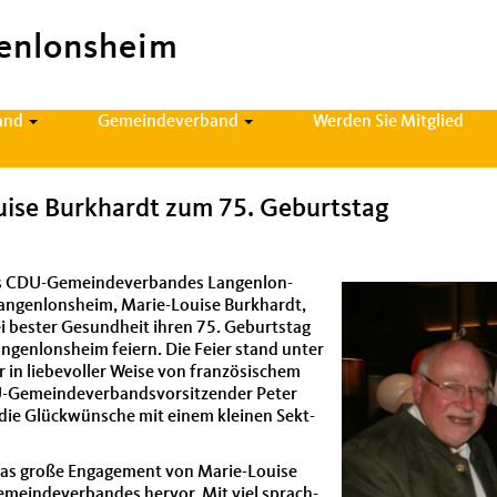
enlonsheim
and
Gemeindeverband
Werden Sie Mitglied
ouise Burkhardt zum 75. Geburtstag
s CDU-Gemein­de­ver­ban­des Lan­gen­lon­
n­gen­lon­sheim, Marie-Louise Burkhardt,
bei bester Gesund­heit ihren 75. Geburt­stag
­gen­lon­sheim feiern. Die Feier stand unter
in liebevoller Weise von franzö­sis­chem
-Gemein­de­ver­bandsvor­sitzen­der Peter
 die Glück­wün­sche mit einem kleinen Sek­t­
e das große Engage­ment von Marie-Louise
ein­de­ver­ban­des her­vor. Mit viel sprach­