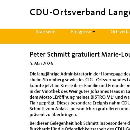
CDU-Ortsverband Lang
Hauptnavigation
Startseite
Ereignisse
Ortsverb
Peter Schmitt gratuliert Marie-L
5. Mai 2026
Die langjährige Admin­is­tra­torin der Home­page de
sheim-Stromberg sowie des CDU-Ortsver­ban­des La
kon­nte jet­zt im Kreise ihrer Fam­i­lie und Fre­unde 
in der Vinothek des Weingutes Johannes Haas in Lan
dem Mot­to „Eröff­nung meines BISTRO ML“ und war 
Flair geprägt. Dieses beson­dere Ereig­nis nahm CDU
Schmitt zum Anlass, per­sön­lich zu grat­ulieren und
präsent zu über­brin­gen.
Bei dieser Gele­gen­heit hob Schmitt ins­beson­der
Burkhardt für die Öffentlichkeit­sar­beit des CDU-Gem