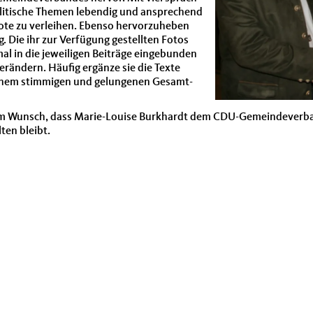
oli­tis­che The­men lebendig und ansprechend
ote zu ver­lei­hen. Eben­so her­vorzuheben
g. Die ihr zur Ver­fü­gung gestell­ten Fotos
al in die jew­eili­gen Beiträge einge­bun­den
rän­dern. Häu­fig ergänze sie die Texte
nem stim­mi­gen und gelun­genen Gesamt­
em Wun­sch, dass Marie-Louise Burkhardt dem CDU-Gemein­de­ver­b
ten bleibt.