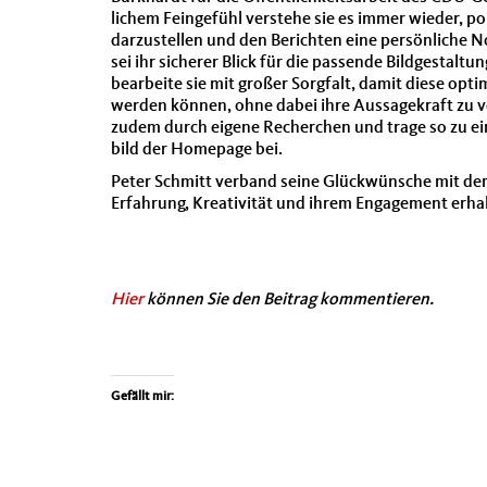
lichem Feinge­fühl ver­ste­he sie es immer wieder, p
darzustellen und den Bericht­en eine per­sön­liche N
sei ihr sicher­er Blick für die passende Bildgestal­tun
bear­beite sie mit großer Sorgfalt, damit diese opti­m
wer­den kön­nen, ohne dabei ihre Aus­sagekraft zu ve
zudem durch eigene Recherchen und trage so zu ei
bild der Home­page bei.
Peter Schmitt ver­band seine Glück­wün­sche mit d
Erfahrung, Kreativ­ität und ihrem Engage­ment erhal­
Hier
kön­nen Sie den Beitrag kom­men­tieren.
Gefällt mir: