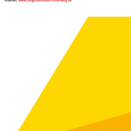
Inter­net:
www.langenlonsheim-stromberg.de