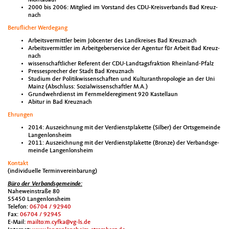
Montabaur
2000 bis 2006: Mit­glied im Vor­stand des CDU-Kreisver­bands Bad Kreuz­
nach
Beru­flich­er Werde­gang
Arbeitsver­mit­tler beim Job­cen­ter des Land­kreis­es Bad Kreuz­nach
Arbeitsver­mit­tler im Arbeit­ge­berser­vice der Agen­tur für Arbeit Bad Kreuz­
nach
wis­senschaftlich­er Ref­er­ent der CDU-Land­tags­frak­tion Rhein­land-Pfalz
Press­esprech­er der Stadt Bad Kreuz­nach
Studi­um der Poli­tik­wis­senschaften und Kul­tur­an­thro­polo­gie an der Uni
Mainz (Abschluss: Sozial­wis­senschaftler M.A.)
Grundwehr­di­enst im Fer­n­meldereg­i­ment 920 Kastel­laun
Abitur in Bad Kreuz­nach
Ehrun­gen
2014: Ausze­ich­nung mit der Ver­di­en­st­plakette (Sil­ber) der Orts­ge­meinde
Lan­gen­lon­sheim
2011: Ausze­ich­nung mit der Ver­di­en­st­plakette (Bronze) der Ver­bands­ge­
meinde Lan­gen­lon­sheim
Kon­takt
(indi­vidu­elle Ter­min­vere­in­barung)
Büro der Ver­bands­ge­meinde:
Nahewe­in­straße 80
55450 Lan­gen­lon­sheim
Tele­fon:
06704 / 92940
Fax:
06704 / 92945
E‑Mail:
mailto:m.cyfka@vg-ls.de