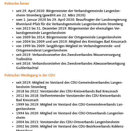
Poli­tis­che Ämter
seit 29. April 2020: Bürg­er­meis­ter der Ver­bands­ge­meinde Lan­gen­lon­
sheim-Stromberg (gewählt am 22. März 2020)
vom 1. Jan­u­ar 2020 bis 29. April 2020: Beauf­tragter der Lan­desregierung
Rhein­land-Pfalz für die Ver­bands­ge­meinde Lan­gen­lon­sheim-Stromberg
von 2013 bis 31. Dezem­ber 2019: Bürg­er­meis­ter der ehe­ma­li­gen Ver­
bands­ge­meinde Lan­gen­lon­sheim
von 2009 bis 2014: Bürg­er­meis­ter der Orts­ge­meinde Lan­gen­lon­sheim
von 2004 bis 2009 und seit 2019: Mit­glied des Kreistages Bad Kreuz­nach
von 1999 bis 2009: langjähriges Mit­glied im Ver­bands­ge­meinde- und
Orts­ge­mein­der­at Lan­gen­lon­sheim
seit 2019: Ver­bandsvorste­her des Zweck­ver­ban­des Wasserver­sorgung
Trollmüh­le
seit 2016: Ver­bandsvorste­her des Zweck­ver­ban­des Abwasserbe­sei­t­i­gung
Gulden­bach­tal
Poli­tis­ch­er Werde­gang in der CDU
seit 2019: Mit­glied im Vor­stand des CDU-Gemein­de­ver­ban­des Lan­gen­
lon­sheim-Stromberg
2018 bis 2022: Vor­sitzen­der des CDU-Kreisver­bands Bad Kreuz­nach
2012 bis 2018: Stel­lvertre­tender Vor­sitzen­der des CDU-Kreisver­bands
Bad Kreuz­nach
1999 bis 2019: Mit­glied im Vor­stand des CDU-Gemein­de­ver­bands Lan­
gen­lon­sheim
1994 bis 2020: Mit­glied im Vor­stand des CDU-Ortsver­bands Lan­gen­lon­
sheim
2004 bis 2013: Vor­sitzen­der des CDU-Ortsver­bands Lan­gen­lon­sheim
2002 bis 2006: Mit­glied im Vor­stand des CDU-Bezirksver­bands Koblenz-