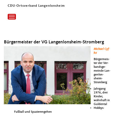
CDU-Ortsverband Langenlonsheim
Toggle
navigation
Bürgermeister der VG Langenlonsheim-Stromberg
Michael Cyf­
ka
Bürg­er­meis­
ter der Ver­
bands­ge­
meinde Lan­
gen­lon­
sheim-
Stromberg
Jahrgang
1976, drei
Kinder,
wohn­haft in
Gulden­tal
Hob­bys:
Fußball und Spazierenge­hen