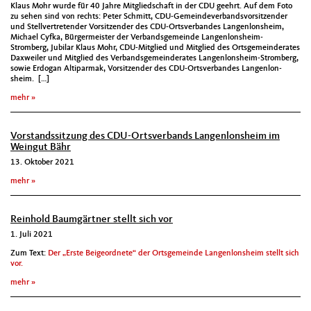
Klaus Mohr wurde für 40 Jahre Mit­glied­schaft in der CDU geehrt. Auf dem Foto
zu sehen sind von rechts: Peter Schmitt, CDU-Gemein­de­ver­bandsvor­sitzen­der
und Stel­lvertre­tender Vor­sitzen­der des CDU-Ortsver­ban­des Lan­gen­lon­sheim,
Michael Cyf­ka, Bürg­er­meis­ter der Ver­bands­ge­meinde Lan­gen­lon­sheim-
Stromberg, Jubi­lar Klaus Mohr, CDU-Mit­glied und Mit­glied des Orts­ge­mein­der­ates
Daxweil­er und Mit­glied des Ver­bands­ge­mein­der­ates Lan­gen­lon­sheim-Stromberg,
sowie Erdo­gan Alti­par­mak, Vor­sitzen­der des CDU-Ortsver­ban­des Lan­gen­lon­
sheim. […]
mehr
Vorstandssitzung des CDU-Ortsverbands Langenlonsheim im
Weingut Bähr
13. Oktober 2021
mehr
Reinhold Baumgärtner stellt sich vor
1. Juli 2021
Zum Text:
Der „Erste Beigeordnete“ der Ortsgemeinde Langenlonsheim stellt sich
vor.
mehr