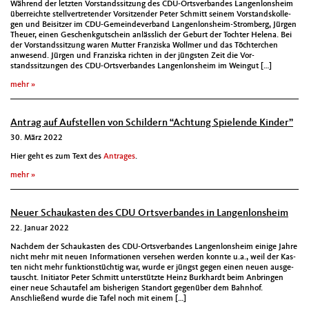
Während der let­zten Vor­standssitzung des CDU-Ortsver­ban­des Lan­gen­lon­sheim
über­re­ichte stel­lvertre­tender Vor­sitzen­der Peter Schmitt seinem Vor­stand­skol­le­
gen und Beisitzer im CDU-Gemein­de­ver­band Lan­gen­lon­sheim-Stromberg, Jür­gen
Theuer, einen Geschenkgutschein anlässlich der Geburt der Tochter Hele­na. Bei
der Vor­standssitzung waren Mut­ter Franziska Wollmer und das Töchterchen
anwe­send. Jür­gen und Franziska richt­en in der jüng­sten Zeit die Vor­
standssitzun­gen des CDU-Ortsver­ban­des Lan­gen­lon­sheim im Weingut […]
mehr
Antrag auf Aufstellen von Schildern “Achtung Spielende Kinder”
30. März 2022
Hier geht es zum Text des
Antrages
.
mehr
Neuer Schaukasten des CDU Ortsverbandes in Langenlonsheim
22. Januar 2022
Nach­dem der Schaukas­ten des CDU-Ortsver­ban­des Lan­gen­lon­sheim einige Jahre
nicht mehr mit neuen Infor­ma­tio­nen verse­hen wer­den kon­nte u.a., weil der Kas­
ten nicht mehr funk­tion­stüchtig war, wurde er jüngst gegen einen neuen aus­ge­
tauscht. Ini­tia­tor Peter Schmitt unter­stützte Heinz Burkhardt beim Anbrin­gen
ein­er neue Schautafel am bish­eri­gen Stan­dort gegenüber dem Bahn­hof.
Anschließend wurde die Tafel noch mit einem […]