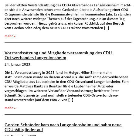
Bei der let­zten Vor­standssitzung des CDU-Ortsver­ban­des Lan­gen­lon­sheim macht­
en sich die Anwe­senden schon erste Gedanken über die Auf­stel­lung ein­er CDU-
Orts­ge­mein­der­at­sliste für die Kom­mu­nal­wahlen im kom­menden Jahr. Es standen
aber noch weit­ere wichtige The­men auf der Tage­sor­d­nung, die an diesem Tag
besprochen wur­den. Hierzu gehörte u.a. ein kurz­er Rück­blick auf den Besuch
vom Gor­don Schnieder, dem neuen CDU-Frak­tionsvor­sitzen­den […]
mehr
Vorstandssitzung und Mitgliederversammlung des CDU-
Ortsverbandes Langenlonsheim
24. Januar 2023
Die 1. Vor­standssitzung in 2023 fand im Hofgut Höhn-Zim­mer­mann
statt. Beschlossen wurde an diesem Abend u.a. die Auf­nahme der verbliebe­nen
CDU-Mit­glieder aus Lauben­heim in den CDU-Ortver­band Lan­gen­lon­sheim. Fern­
er wurde Matthias Baritz als Beisitzer für die Lauben­heimer Mit­glieder
vorgeschla­gen. Im weit­eren Ver­lauf der Vor­standssitzung berichtete Peter
Schmitt, Schatzmeis­ter und noch stel­lvertre­tender CDU-Ortsver­bandsvor­
standsvor­sitzen­der (auf dem Foto 2. von […]
mehr
Gorden Schnieder kam nach Langenlonsheim und nahm neue
CDU-Mitglieder auf