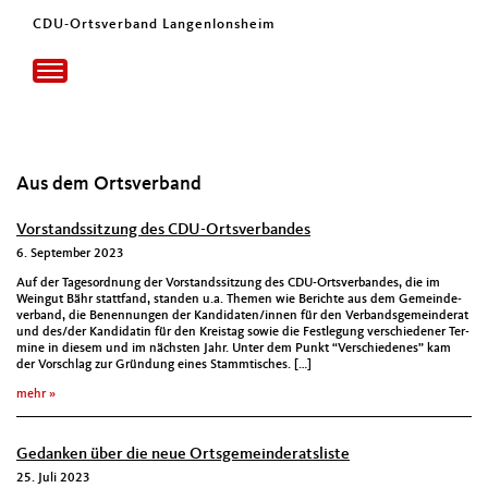
CDU-Ortsverband Langenlonsheim
Toggle
navigation
Aus dem Ortsverband
Vorstandssitzung des CDU-Ortsverbandes
6. September 2023
Auf der Tage­sor­d­nung der Vor­standssitzung des CDU-Ortsver­ban­des, die im
Weingut Bähr stat­tfand, standen u.a. The­men wie Berichte aus dem Gemein­de­
ver­band, die Benen­nun­gen der Kandidaten/innen für den Ver­bands­ge­mein­der­at
und des/der Kan­di­datin für den Kreistag sowie die Fes­tle­gung ver­schieden­er Ter­
mine in diesem und im näch­sten Jahr. Unter dem Punkt “Ver­schiedenes” kam
der Vorschlag zur Grün­dung eines Stammtis­ches. […]
mehr
Gedanken über die neue Ortsgemeinderatsliste
25. Juli 2023