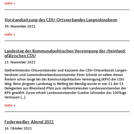
mehr
Vorstandssitzung des CDU-Ortsverbandes Langenlonsheim
30. November 2021
mehr
Landestag der Kommunalpolitischen Vereinigung der rheinland-
pfälzischen CDU
13. November 2021
Stel­lvertre­tender Ortsvor­sitzen­der und Kassier­er des CDU-Ortsver­bands Lan­gen­
lon­sheim und Gemein­de­ver­bandsvor­sitzen­der Peter Schmitt ist neben diesen
Ämtern schon lange bei der Kom­mu­nalpoli­tis­chen Vere­ini­gung (KPV) der CDU
tätig. Beim jüng­sten Lan­destag in Welling bei Mendig wurde er von 51 der 53
Delegierten aus Rhein­land-Pfalz zum stel­lvertre­tenden Lan­desvor­sitzen­den der
KPV gewählt. Zuvor erhielt Lan­desvor­sitzen­der Gor­don Schnieder das 100%ige
Ver­trauen […]
mehr
Federweißer-Abend 2021
16. Oktober 2021