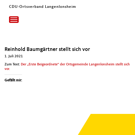
CDU-Ortsverband Langenlonsheim
Toggle
navigation
Reinhold Baumgärtner stellt sich vor
1. Juli 2021
Zum Text:
Der „Erste Beige­ord­nete“ der Orts­ge­meinde Lan­gen­lon­sheim stellt sich
vor.
Gefällt mir: