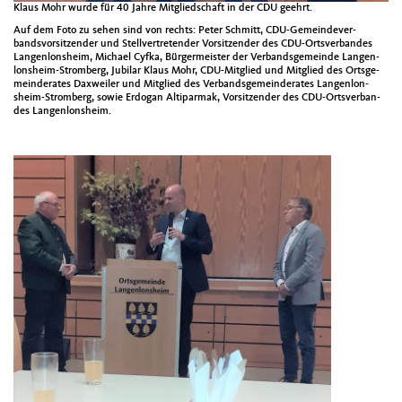
Klaus Mohr wurde für 40 Jahre Mit­glied­schaft in der CDU geehrt.
Auf dem Foto zu sehen sind von rechts: Peter Schmitt, CDU-Gemein­de­ver­
bandsvor­sitzen­der und Stel­lvertre­tender Vor­sitzen­der des CDU-Ortsver­ban­des
Lan­gen­lon­sheim, Michael Cyf­ka, Bürg­er­meis­ter der Ver­bands­ge­meinde Lan­gen­
lon­sheim-Stromberg, Jubi­lar Klaus Mohr, CDU-Mit­glied und Mit­glied des Orts­ge­
mein­der­ates Daxweil­er und Mit­glied des Ver­bands­ge­mein­der­ates Lan­gen­lon­
sheim-Stromberg, sowie Erdo­gan Alti­par­mak, Vor­sitzen­der des CDU-Ortsver­ban­
des Lan­gen­lon­sheim.