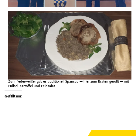
Zum Fed­er­weißer gab es tra­di­tionell Spansau — hier zum Brat­en gerollt — mit
Füllsel-Kartof­fel und Feld­salat.
Gefällt mir: