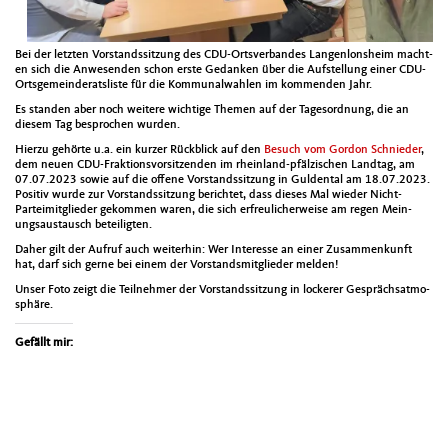
Bei der let­zten Vor­standssitzung des CDU-Ortsver­ban­des Lan­gen­lon­sheim macht­
en sich die Anwe­senden schon erste Gedanken über die Auf­stel­lung ein­er CDU-
Orts­ge­mein­der­at­sliste für die Kom­mu­nal­wahlen im kom­menden Jahr.
Es standen aber noch weit­ere wichtige The­men auf der Tage­sor­d­nung, die an
diesem Tag besprochen wur­den.
Hierzu gehörte u.a. ein kurz­er Rück­blick auf den
Besuch vom Gor­don Schnieder
,
dem neuen CDU-Frak­tionsvor­sitzen­den im rhein­land-pfälzis­chen Land­tag, am
07.07.2023 sowie auf die offene Vor­standssitzung in Gulden­tal am 18.07.2023.
Pos­i­tiv wurde zur Vor­standssitzung berichtet, dass dieses Mal wieder Nicht-
Parteim­it­glieder gekom­men waren, die sich erfreulicher­weise am regen Mei­n­
ungsaus­tausch beteiligten.
Daher gilt der Aufruf auch weit­er­hin: Wer Inter­esse an ein­er Zusam­menkun­ft
hat, darf sich gerne bei einem der Vor­standsmit­glieder melden!
Unser Foto zeigt die Teil­nehmer der Vor­standssitzung in lock­er­er Gespräch­sat­mo­
sphäre.
Gefällt mir: