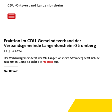
CDU-Ortsverband Langenlonsheim
Toggle
navigation
Fraktion im CDU-Gemeindeverband der
Verbandsgemeinde Langenlonsheim-Stromberg
25. Juni 2024
Der Ver­bands­ge­mein­der­at der VG Lan­gen­lon­sheim-Stromberg set­zt sich neu
zusam­men … und so sieht die
Frak­tion
aus.
Gefällt mir: