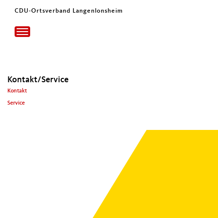
CDU-Ortsverband Langenlonsheim
Toggle
navigation
Kontakt/Service
Kon­takt
Ser­vice