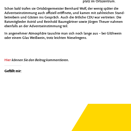
platz im Ort­szen­trum.
Schon bald trafen sie Orts­bürg­er­meis­ter Bern­hard Wolf, der wenig später die
Advent­se­in­stim­mung auch offiziell eröffnete, und kamen mit zahlre­ichen Stand­
be­treibern und Gästen ins Gespräch. Auch die örtliche CDU war vertreten: Die
Ratsmit­glieder Astrid und Rein­hold Baumgärt­ner sowie Jür­gen Theuer nah­men
eben­falls an der Advent­se­in­stim­mung teil.
In angenehmer Atmo­sphäre tauschte man sich noch lange aus – bei Glüh­wein
oder einem Glas Weißwein, trotz leicht­en Niesel­re­gens.
Hier
kön­nen Sie den Beitrag kom­men­tieren.
Gefällt mir: