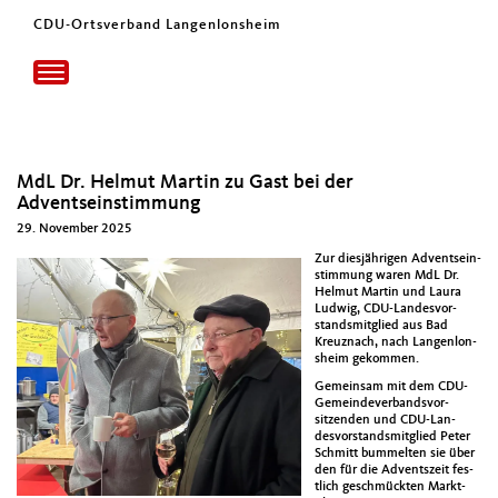
CDU-Ortsverband Langenlonsheim
Toggle
navigation
MdL Dr. Helmut Martin zu Gast bei der
Adventseinstimmung
29. November 2025
Zur diesjähri­gen Advent­se­in­
stim­mung waren MdL Dr.
Hel­mut Mar­tin und Lau­ra
Lud­wig, CDU-Lan­desvor­
standsmit­glied aus Bad
Kreuz­nach, nach Lan­gen­lon­
sheim gekom­men.
Gemein­sam mit dem CDU-
Gemein­de­ver­bandsvor­
sitzen­den und CDU-Lan­
desvor­standsmit­glied Peter
Schmitt bum­melten sie über
den für die Adventszeit fes­
tlich geschmück­ten Mark­t­